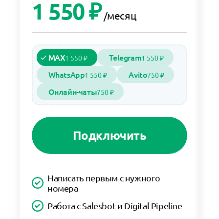
1 550 ₽
/месяц
MAX
Telegram
1 550 ₽
1 550 ₽
WhatsApp
Avito
1 550 ₽
750 ₽
Онлайн-чаты
750 ₽
Подключить
Написать первым с нужного
номера
Работа с Salesbot и Digital Pipeline