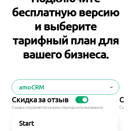
бесплатную версию
и выберите
тарифный план для
вашего бизнеса.
amoCRM
Скидка за отзыв
Ски
Скидка сохраняется на весь период использования
Скидка
Start
S