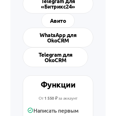
Telegram для
«Битрикс24»
Авито
WhatsApp для
OkoCRM
Telegram для
OkoCRM
Функции
Ф
От
1 550 ₽
за аккаунт
От
Написать первым
Рас