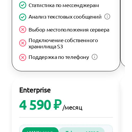
Статистика по мессенджерам
Анализ текстовых сообщений
Выбор местоположения сервера
Подключение собственного
хранилища S3
Поддержка по телефону
E
Enterprise
4 590 ₽
/месяц