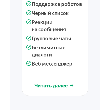
лид
Поддержка роботов
Напи
Черный список
Черн
Реакции
на сообщения
Реа
на с
Групповые чаты
Груп
Безлимитные
диалоги
Рабо
Веб мессенджер
Веб
Читать далее
Чит