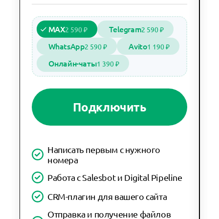
MAX
Telegram
2 590 ₽
2 590 ₽
WhatsApp
Avito
2 590 ₽
1 190 ₽
Онлайн-чаты
1 390 ₽
Подключить
Написать первым с нужного
номера
Работа с Salesbot и Digital Pipeline
CRM-плагин для вашего сайта
Отправка и получение файлов