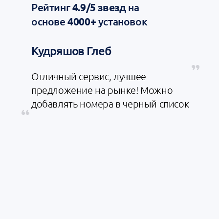
Рейтинг
4.9/5 звезд
на
основе
4000+
установок
Кудряшов Глеб
Г
Отличный сервис, лучшее
С
предложение на рынке! Можно
д
добавлять номера в черный список
н
а
Т
п