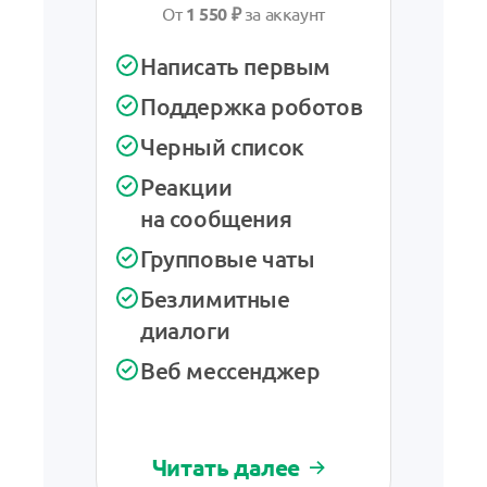
От
1 550 ₽
за аккаунт
От
Написать первым
Рас
лид
Поддержка роботов
Напи
Черный список
Черн
Реакции
на сообщения
Реа
на с
Групповые чаты
Груп
Безлимитные
диалоги
Рабо
Веб мессенджер
Веб
Читать далее
Чит