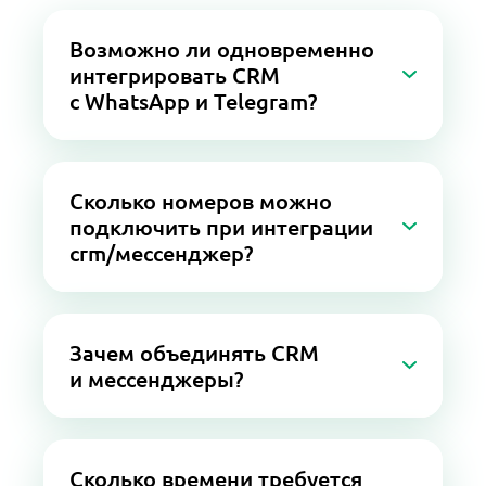
Возможно ли одновременно
интегрировать CRM
с WhatsApp и Telegram?
Да, с помощью сервиса Whatcrm
системы Битрикс24 и amoCRM можно
Сколько номеров можно
одновременно интегрировать
подключить при интеграции
с WhatsApp и Telegram.
crm/мессенджер?
Есть ограничения со стороны
amoCRM — не более 50 подключений
Зачем объединять CRM
на один виджет. Количество номеров
и мессенджеры?
для подключения при интеграции
Битрикс24 с мессенджерами
Благодаря связке CRM
не ограничено.
и мессенджеров можно вести
Сколько времени требуется