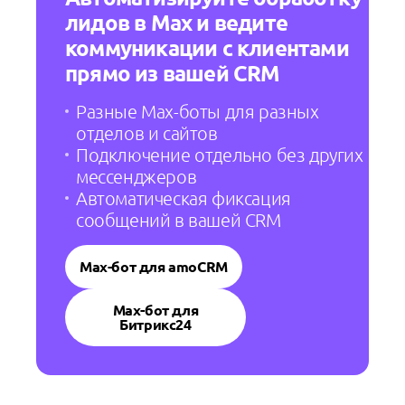
лидов в Max и ведите
коммуникации с клиентами
прямо из вашей CRM
Разные Max-боты для разных
отделов и сайтов
Подключение отдельно без других
мессенджеров
Автоматическая фиксация
сообщений в вашей CRM
Max-бот для amoCRM
Max-бот для
Битрикс24