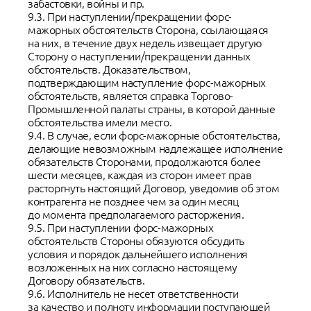
забастовки, войны и пр.
9.3. При наступлении/прекращении форс-
мажорных обстоятельств Сторона, ссылающаяся
на них, в течение двух недель извещает другую
Сторону о наступлении/прекращении данных
обстоятельств. Доказательством,
подтверждающим наступление форс-мажорных
обстоятельств, является справка Торгово-
Промышленной палаты страны, в которой данные
обстоятельства имели место.
9.4. В случае, если форс-мажорные обстоятельства,
делающие невозможным надлежащее исполнение
обязательств Сторонами, продолжаются более
шести месяцев, каждая из сторон имеет прав
расторгнуть настоящий Договор, уведомив об этом
контрагента не позднее чем за один месяц
до момента предполагаемого расторжения.
9.5. При наступлении форс-мажорных
обстоятельств Стороны обязуются обсудить
условия и порядок дальнейшего исполнения
возложенных на них согласно настоящему
Договору обязательств.
9.6. Исполнитель не несет ответственности
за качество и полноту информации поступающей