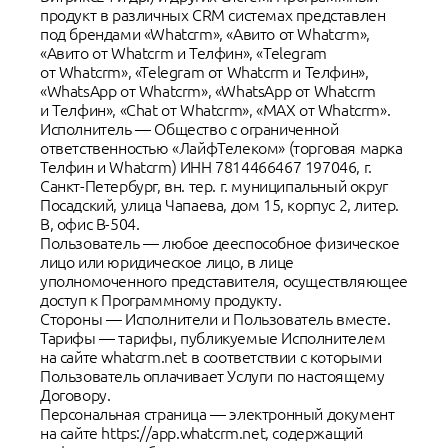
продукт в различных CRM системах представлен
под брендами «Whatcrm», «Авито от Whatcrm»,
«Авито от Whatcrm и Телфин», «Telegram
от Whatcrm», «Telegram от Whatcrm и Телфин»,
«WhatsApp от Whatcrm», «WhatsApp от Whatcrm
и Телфин», «Chat от Whatcrm», «MAX от Whatcrm».
Исполнитель — Общество с ограниченной
ответственностью «ЛайфТелеком» (торговая марка
Телфин и Whatcrm) ИНН 7814466467 197046, г.
Санкт-Петербург, вн. тер. г. муниципальный округ
Посадский, улица Чапаева, дом 15, корпус 2, литер.
В, офис В-504.
Пользователь — любое дееспособное физическое
лицо или юридическое лицо, в лице
уполномоченного представителя, осуществляющее
доступ к Программному продукту.
Стороны — Исполнители и Пользователь вместе.
Тарифы — тарифы, публикуемые Исполнителем
на сайте whatcrm.net в соответствии с которыми
Пользователь оплачивает Услуги по настоящему
Договору.
Персональная страница — электронный документ
на сайте https://app.whatcrm.net, содержащий